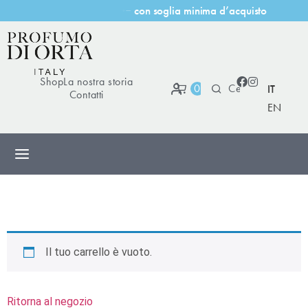
o
n
s
o
g
l
i
a
m
i
n
i
m
a
d
’
a
c
q
u
i
s
t
o
c
i
t
a
Shop
La nostra storia
0
IT
Contatti
EN
Il tuo carrello è vuoto.
Ritorna al negozio