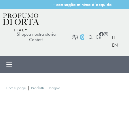
d
’
a
c
q
u
i
s
t
o
n
i
m
a
Shop
La nostra storia
0
IT
Contatti
EN
|
|
Home page
Prodotti
Bagno