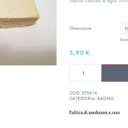
Sapone naturale al taglio 100% 
Dimensione
Svuo
5,90
€
COD:
ST001K
CATEGORIA:
BAGNO
Politica di spedizone e reso