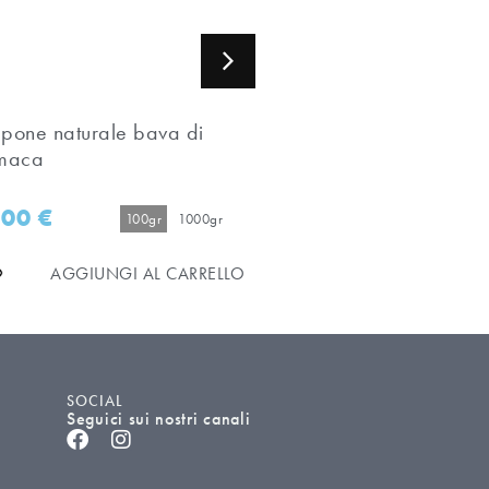
pone naturale bava di
Sapone naturale al le
maca
di cedro
,00
€
5,90
€
100gr
1000gr
100gr
AGGIUNGI AL CARRELLO
AGGIUNGI AL C
SOCIAL
Seguici sui nostri canali