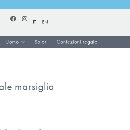
IT
EN
Uomo
Solari
Confezioni regalo
le marsiglia