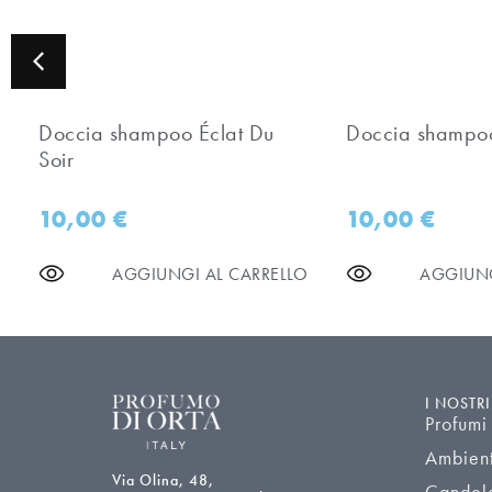
Doccia shampoo Éclat Du
Doccia shampoo 
Soir
10,00
€
10,00
€
AGGIUNGI AL CARRELLO
AGGIUNG
I NOSTR
Profumi
Ambien
Via Olina, 48,
Candel