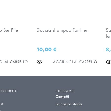
Sur l'ile
Doccia shampoo For Her
Sa
lu
10,00
€
8
I AL CARRELLO
AGGIUNGI AL CARRELLO
I PRODOTTI
CHI SIAMO
Contatti
te
La nostra storia
e