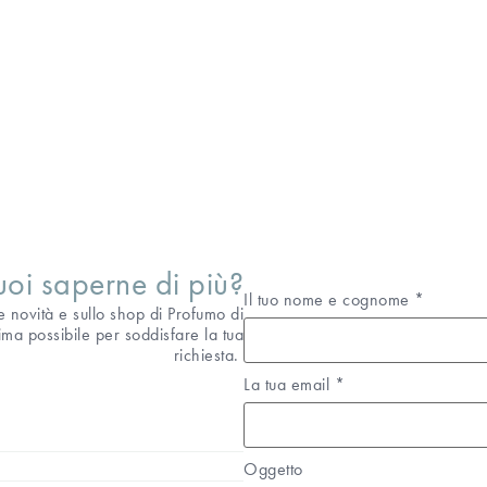
uoi saperne di più?
Il tuo nome e cognome
*
le novità e sullo shop di Profumo di
ma possibile per soddisfare la tua
richiesta.
La tua email
*
Oggetto