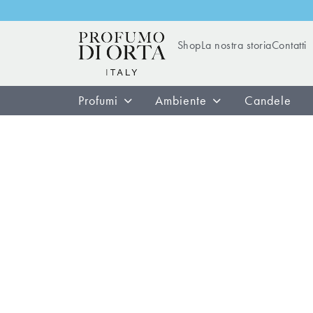
Shop
La nostra storia
Contatti
Profumi
Ambiente
Candele