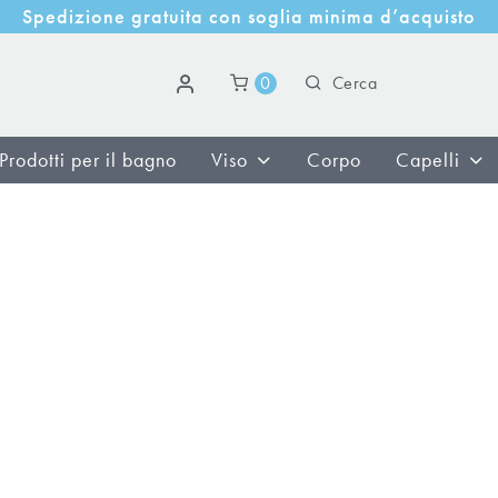
i
z
i
o
n
e
g
r
a
t
u
i
t
a
c
o
n
s
o
g
l
i
a
m
i
n
i
m
a
d
’
a
c
q
u
i
s
t
o
S
p
e
d
0
Prodotti per il bagno
Viso
Corpo
Capelli