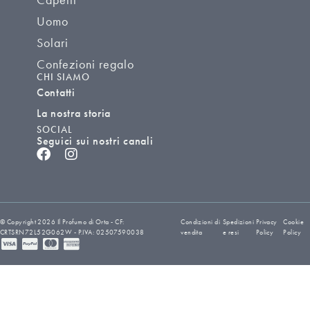
Uomo
Solari
Confezioni regalo
CHI SIAMO
Contatti
La nostra storia
SOCIAL
Seguici sui nostri canali
© Copyright 2026 Il Profumo di Orta - CF:
Condizioni di
Spedizioni
Privacy
Cookie
CRTSRN72L52G062W - P.IVA: 02507590038
vendita
e resi
Policy
Policy