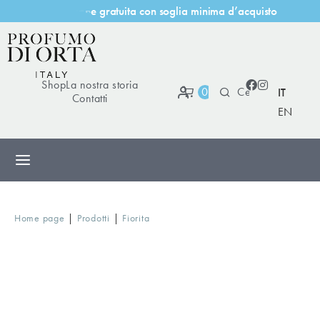
t
u
i
t
a
c
o
n
s
o
g
l
i
a
m
i
n
i
m
a
d
’
a
c
q
u
i
s
t
o
a
e
g
r
Shop
La nostra storia
0
IT
Contatti
EN
|
|
Home page
Prodotti
Fiorita