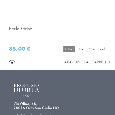
Perle Grise
85,00
€
100ml
30ml
50ml
9ml
AGGIUNGI AL CARRELLO
Via Olina, 48,
28016 Orta San Giulio NO