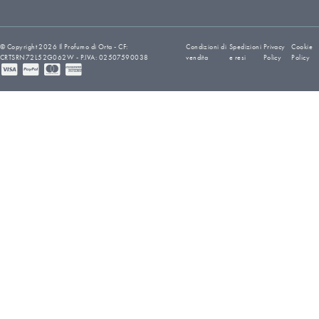
© Copyright 2026 Il Profumo di Orta - CF:
Condizioni di
Spedizioni
Privacy
Cookie
CRTSRN72L52G062W - P.IVA: 02507590038
vendita
e resi
Policy
Policy