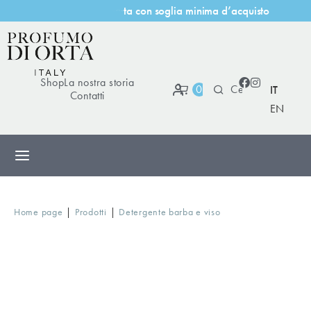
c
o
n
s
o
g
l
i
a
m
i
n
i
m
a
d
’
a
c
q
u
i
s
t
o
u
i
t
a
Shop
La nostra storia
0
IT
Contatti
EN
|
|
Home page
Prodotti
Detergente barba e viso