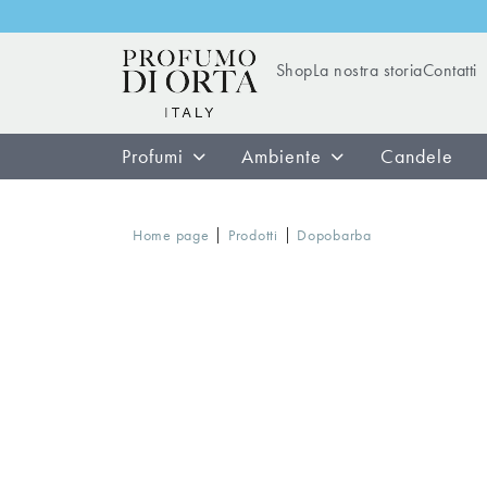
Shop
La nostra storia
Contatti
Profumi
Ambiente
Candele
|
|
Home page
Prodotti
Dopobarba