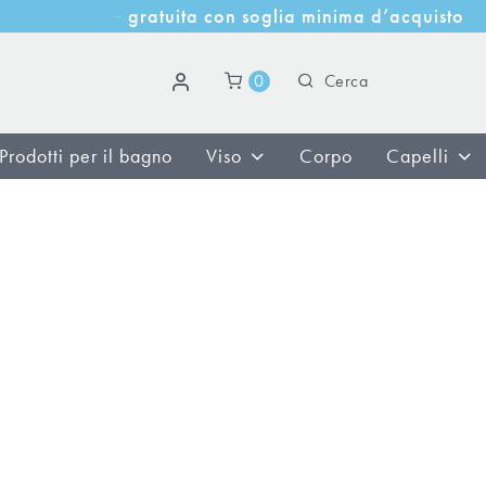
u
i
t
a
c
o
n
s
o
g
l
i
a
m
i
n
i
m
a
d
’
a
c
q
u
i
s
t
o
t
g
r
a
0
Prodotti per il bagno
Viso
Corpo
Capelli