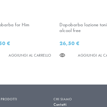
barba for Him
Dopobarba lozione ton
alcool free
,50
€
26,50
€
AGGIUNGI AL CARRELLO
AGGIUNGI AL C
I PRODOTTI
CHI SIAMO
Contatti