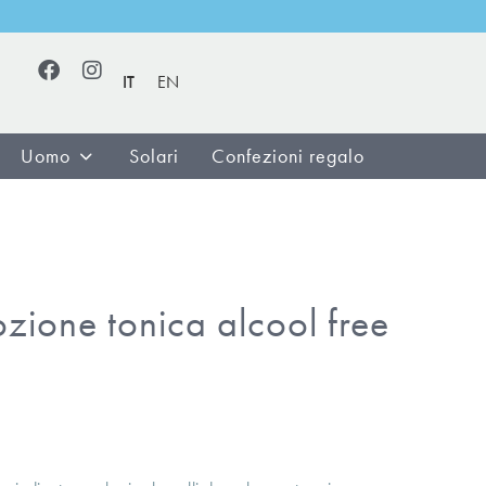
IT
EN
Uomo
Solari
Confezioni regalo
ione tonica alcool free