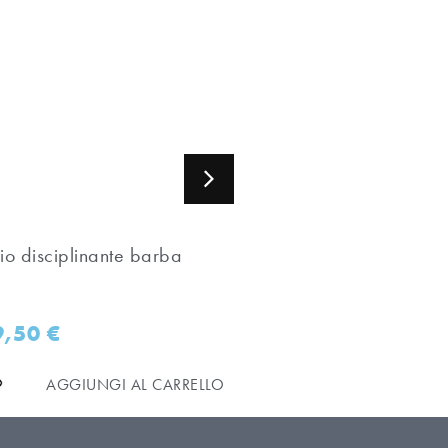
io disciplinante barba
Dopobarba for Him
9,50
€
26,50
€
AGGIUNGI AL CARRELLO
AGGIUNGI AL C