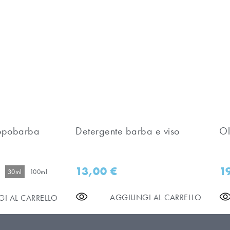
dopobarba
Detergente barba e viso
Ol
13,00
€
1
30ml
100ml
AGGIUNGI AL CARRELLO
I AL CARRELLO