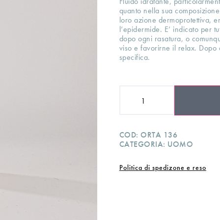
Fluido idratante, particolarment
quanto nella sua composizione 
loro azione dermoprotettiva, em
l’epidermide. E’ indicato per tutt
dopo ogni rasatura, o comunque
viso e favorirne il relax. Dopo
specifica.
COD:
ORTA 136
CATEGORIA:
UOMO
Politica di spedizone e reso