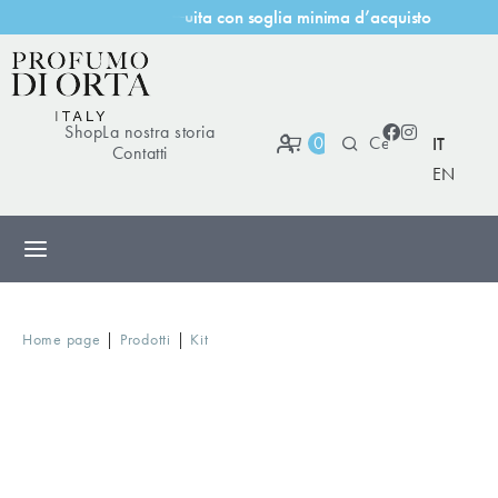
a
c
o
n
s
o
g
l
i
a
m
i
n
i
m
a
d
’
a
c
q
u
i
s
t
o
t
a
t
u
i
Shop
La nostra storia
0
IT
Contatti
EN
|
|
Home page
Prodotti
Kit