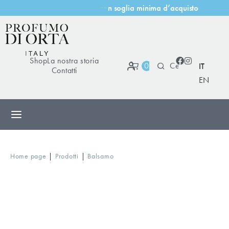
o
g
l
i
a
m
i
n
i
m
a
d
’
a
c
q
u
i
s
t
o
s
c
o
n
Shop
La nostra storia
0
IT
Contatti
EN
|
|
Home page
Prodotti
Balsamo