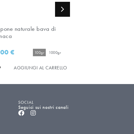
pone naturale bava di
Sapone naturale ai fior
maca
loto
,00
€
5,90
€
100gr
1000gr
100gr
AGGIUNGI AL CARRELLO
AGGIUNGI AL C
SOCIAL
Seguici sui nostri canali