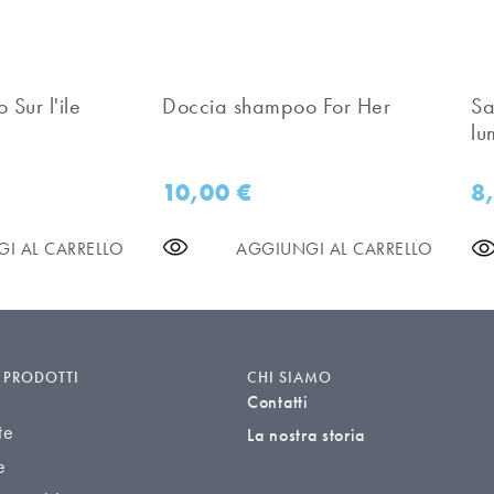
Sur l'ile
Doccia shampoo For Her
Sa
lu
10,00
€
8
I AL CARRELLO
AGGIUNGI AL CARRELLO
I PRODOTTI
CHI SIAMO
Contatti
te
La nostra storia
e