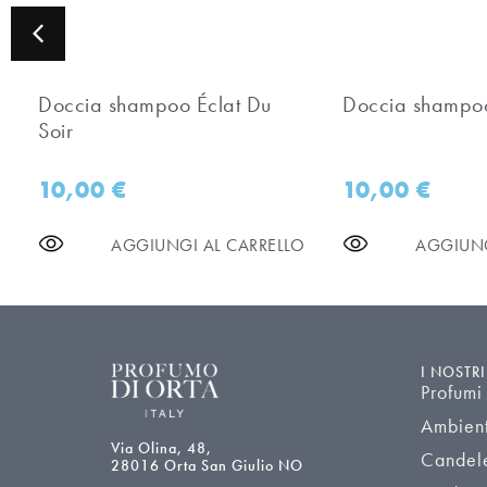
Doccia shampoo Éclat Du
Doccia shampoo 
Soir
10,00
€
10,00
€
AGGIUNGI AL CARRELLO
AGGIUNG
I NOSTR
Profumi
Ambien
Via Olina, 48,
Candel
28016 Orta San Giulio NO