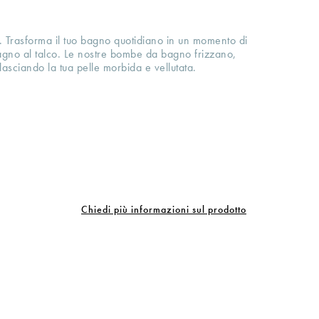
 Trasforma il tuo bagno quotidiano in un momento di
agno al talco. Le nostre bombe da bagno frizzano,
asciando la tua pelle morbida e vellutata.
Chiedi più informazioni sul prodotto