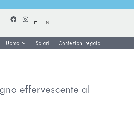
IT
EN
Uomo
Solari
Confezioni regalo
no effervescente al