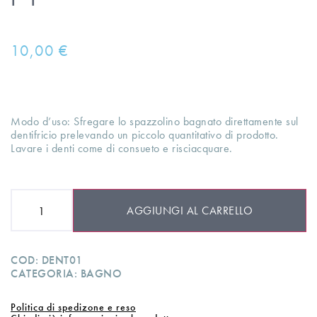
10,00
€
Modo d’uso: Sfregare lo spazzolino bagnato direttamente sul
dentifricio prelevando un piccolo quantitativo di prodotto.
Lavare i denti come di consueto e risciacquare.
AGGIUNGI AL CARRELLO
COD:
DENT01
CATEGORIA:
BAGNO
Politica di spedizone e reso