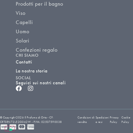
Prodotti per il bagno
Viso
Capelli
Uomo
Solari
Confezioni regalo
CHI SIAMO
Contatti
La nostra storia
SOCIAL
Seguici sui nostri canali
© Copyright 2026 Il Profumo di Orta - CF:
Condizioni di
Spedizioni
Privacy
Cookie
CRTSRN72L52G062W - P.IVA: 02507590038
vendita
e resi
Policy
Policy