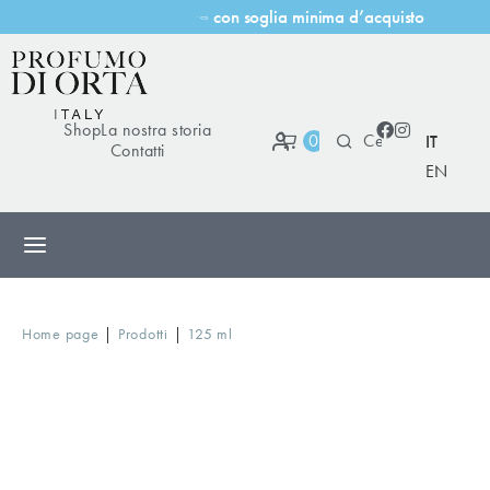
s
o
g
l
i
a
m
i
n
i
m
a
d
’
a
c
q
u
i
s
t
o
n
a
c
o
Shop
La nostra storia
0
IT
Contatti
EN
|
|
Home page
Prodotti
125 ml