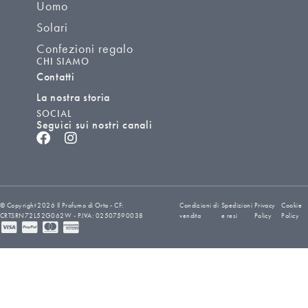
Uomo
Solari
Confezioni regalo
CHI SIAMO
Contatti
La nostra storia
SOCIAL
Seguici sui nostri canali
© Copyright 2026 Il Profumo di Orta - CF:
Condizioni di
Spedizioni
Privacy
Cookie
CRTSRN72L52G062W - P.IVA: 02507590038
vendita
e resi
Policy
Policy