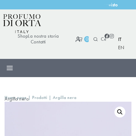
o
u
i
s
t
Shop
La nostra storia
0
IT
Contatti
EN
|
|
Home page
Prodotti
Argilla nera
Argilla nera