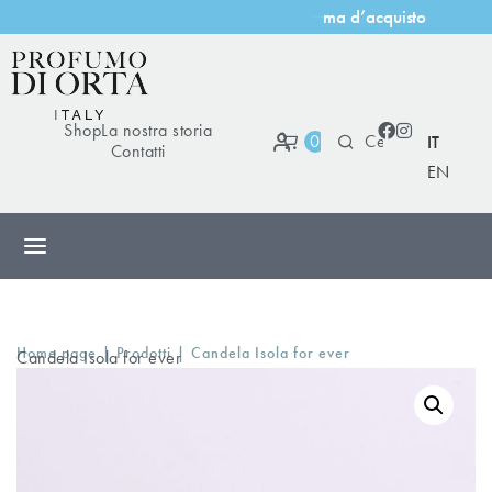
a
c
q
u
i
s
t
o
’
m
a
d
Shop
La nostra storia
0
IT
Contatti
EN
|
|
Home page
Prodotti
Candela Isola for ever
Candela Isola for ever