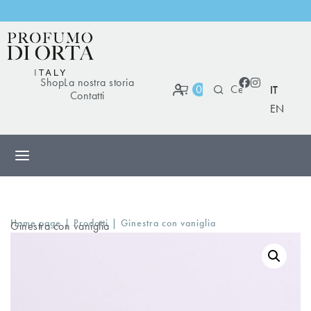
S
p
e
Shop
La nostra storia
0
IT
Contatti
EN
|
|
Home page
Prodotti
Ginestra con vaniglia
Ginestra con vaniglia