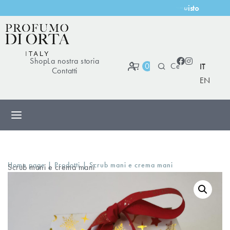
i
s
t
o
Shop
La nostra storia
0
IT
Contatti
EN
|
|
Home page
Prodotti
Scrub mani e crema mani
Scrub mani e crema mani