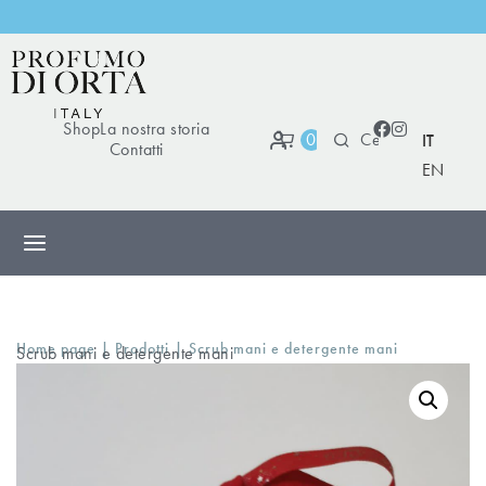
S
p
e
Shop
La nostra storia
0
IT
Contatti
EN
|
|
Home page
Prodotti
Scrub mani e detergente mani
Scrub mani e detergente mani