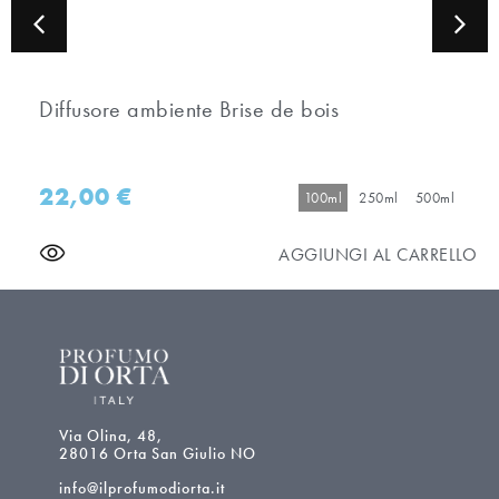
Diffusore ambiente Brise de bois
22,00
€
100ml
250ml
500ml
AGGIUNGI AL CARRELLO
Via Olina, 48,
28016 Orta San Giulio NO
info@ilprofumodiorta.it