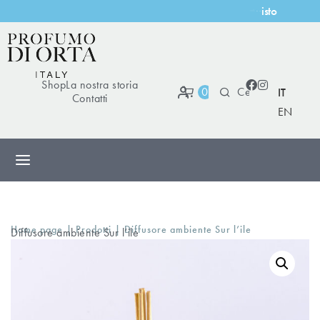
i
s
t
o
Shop
La nostra storia
0
IT
Contatti
EN
|
|
Home page
Prodotti
Diffusore ambiente Sur l’ile
Diffusore ambiente Sur l’ile