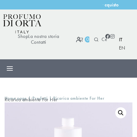
t
o
s
c
q
u
i
Shop
La nostra storia
0
IT
Contatti
EN
|
|
Home page
Prodotti
Ricarica ambiente For Her
Ricarica ambiente For Her