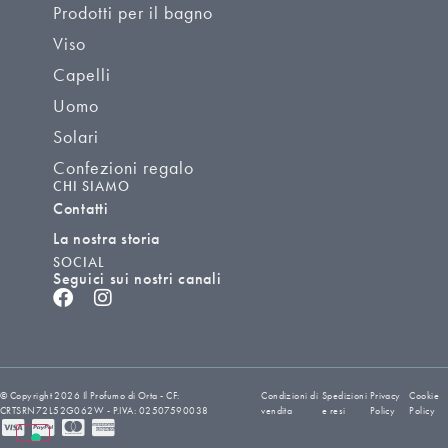
Prodotti per il bagno
Viso
Capelli
Uomo
Solari
Confezioni regalo
CHI SIAMO
Contatti
La nostra storia
SOCIAL
Seguici sui nostri canali
© Copyright 2026 Il Profumo di Orta - CF:
Condizioni di
Spedizioni
Privacy
Cookie
CRTSRN72L52G062W - P.IVA: 02507590038
vendita
e resi
Policy
Policy