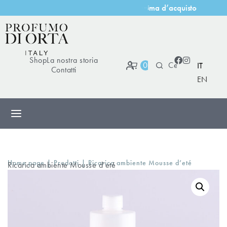
’
a
c
q
u
i
s
t
o
d
i
m
a
Shop
La nostra storia
0
IT
Contatti
EN
|
|
Home page
Prodotti
Ricarica ambiente Mousse d’eté
Ricarica ambiente Mousse d’eté