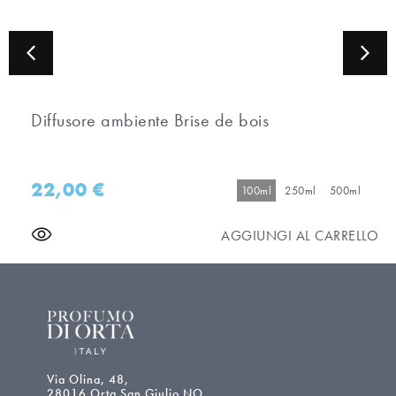
Diffusore ambiente Brise de bois
22,00
€
100ml
250ml
500ml
AGGIUNGI AL CARRELLO
Via Olina, 48,
28016 Orta San Giulio NO